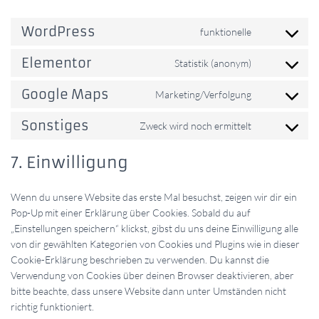
WordPress
funktionelle
Consent
to
Elementor
Statistik (anonym)
service
Consent
wordpress
to
Google Maps
Marketing/Verfolgung
service
Consent
elementor
to
Sonstiges
Zweck wird noch ermittelt
service
Consent
google-
to
7. Einwilligung
maps
service
sonstiges
Wenn du unsere Website das erste Mal besuchst, zeigen wir dir ein
Pop-Up mit einer Erklärung über Cookies. Sobald du auf
„Einstellungen speichern“ klickst, gibst du uns deine Einwilligung alle
von dir gewählten Kategorien von Cookies und Plugins wie in dieser
Cookie-Erklärung beschrieben zu verwenden. Du kannst die
Verwendung von Cookies über deinen Browser deaktivieren, aber
bitte beachte, dass unsere Website dann unter Umständen nicht
richtig funktioniert.